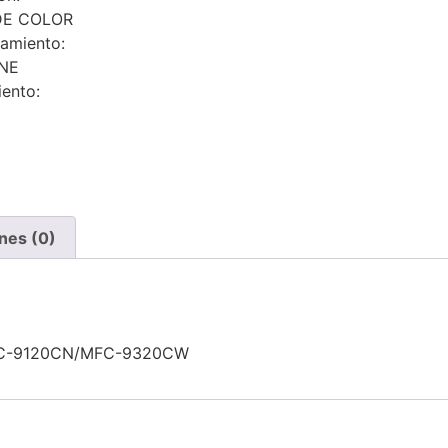
DE COLOR
amiento:
NE
ento:
nes (0)
C-9120CN/MFC-9320CW