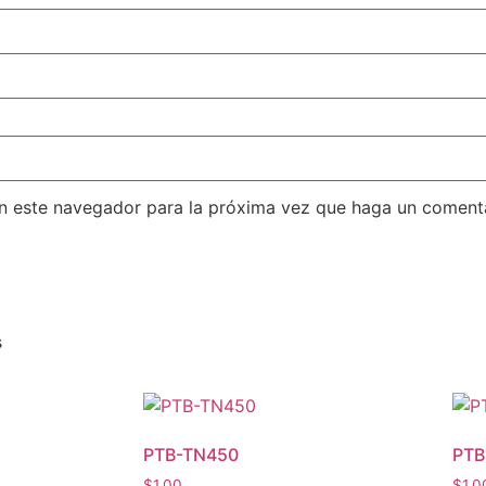
en este navegador para la próxima vez que haga un comenta
s
PTB-TN450
PTB
$
1.00
$
1.0