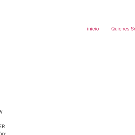
inicio
Quienes 
W
ER
ón: