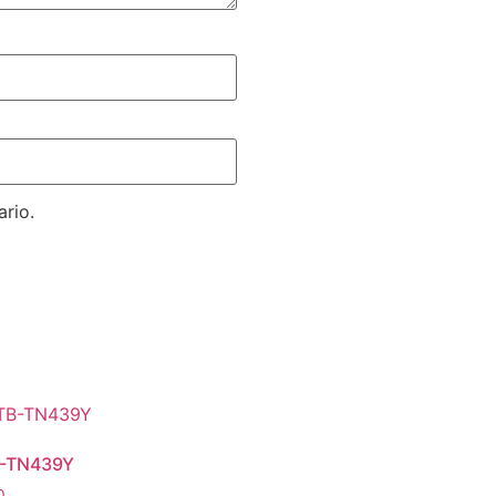
rio.
-TN439Y
0