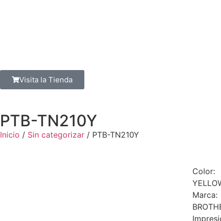
Visita la Tienda
PTB-TN210Y
Inicio
/
Sin categorizar
/ PTB-TN210Y
Color:
YELLO
Marca:
BROTH
Impresi