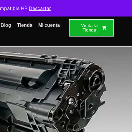
ompatible HP
Descartar
Blog
Tienda
Mi cuenta
Visita la
Tienda