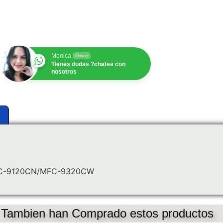
$
1.00
Monica
Online
Tienes dudas ?chatea con
nosotros
C-9120CN/MFC-9320CW
, Tambien han Comprado estos productos