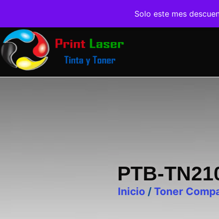
Solo este mes descue
PTB-TN21
Inicio
/
Toner Compa