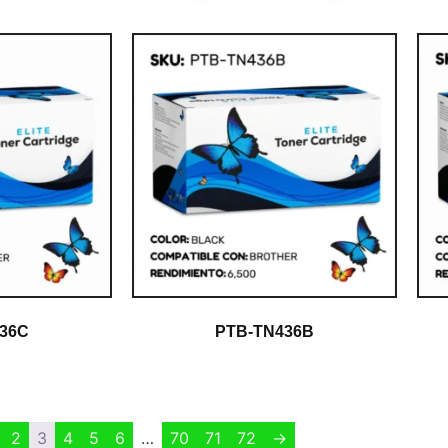
36C
PTB-TN436B
$
1.00
2
3
4
5
6
…
70
71
72
→