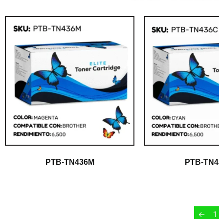
PTB-TN436M
PTB-TN4
$
1.00
$
1.00
←
1