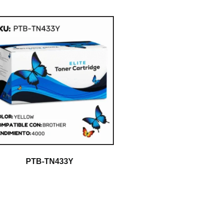
PTB-TN433Y
$
1.00