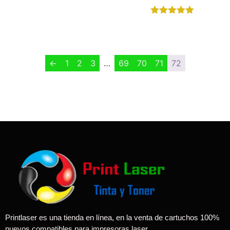
$
1.00
Valorado en
$
1.00
5.00
de 5
←
1
2
3
…
69
70
71
72
Printlaser es una tienda en línea, en la venta de cartuchos 100%
nuevos compatibles para impresoras laser.