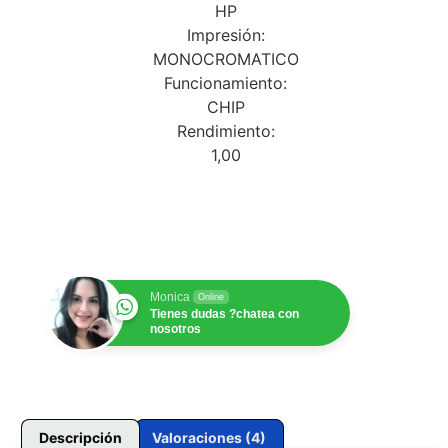
de clientes
HP
Impresión:
MONOCROMATICO
Funcionamiento:
CHIP
Rendimiento:
1,00
$
1.00
Monica
Online
Tienes dudas ?chatea con
nosotros
Descripción
Valoraciones (4)