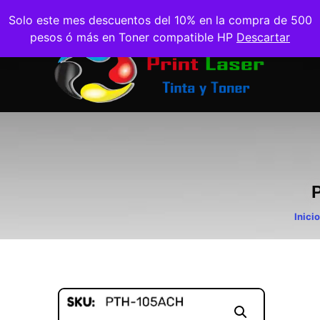
Solo este mes descuentos del 10% en la compra de 500
pesos ó más en Toner compatible HP
Descartar
Inicio