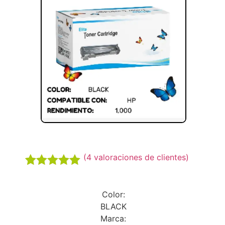
(
4
valoraciones de clientes)
Valorado
4
5.00
sobre
Color:
5 basado
en
BLACK
puntuaciones
Marca: