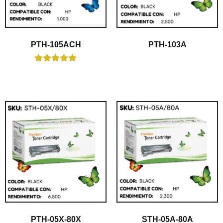
PTH-105ACH
PTH-103A
$
1.00
Valorado en
$
1.00
5.00
de 5
PTH-05X-80X
STH-05A-80A