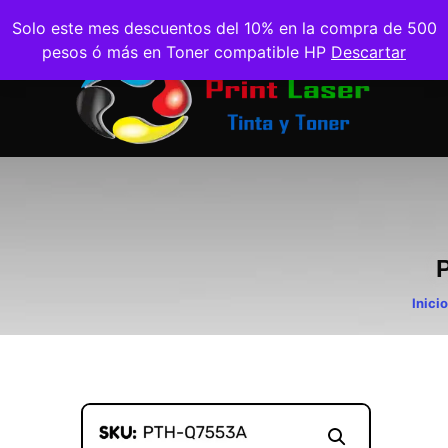
Solo este mes descuentos del 10% en la compra de 500
pesos ó más en Toner compatible HP
Descartar
Inicio