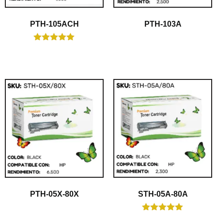
PTH-105ACH
PTH-103A
$
1.00
Valorado en
$
1.00
5.00
de 5
PTH-05X-80X
STH-05A-80A
$
1.00