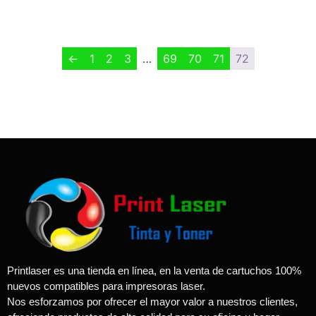
Valorado en
$
1.00
5.00
de 5
←
1
2
3
…
69
70
71
72
Printlaser es una tienda en línea, en la venta de cartuchos 100%
nuevos compatibles para impresoras laser.
Nos esforzamos por ofrecer el mayor valor a nuestros clientes,