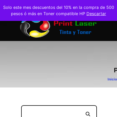
Solo este mes descuentos del 10% en la compra de 500
pesos ó más en Toner compatible HP
Descartar
Inicio