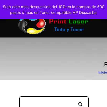
Solo este mes descuentos del 10% en la compra de 500
pesos ó más en Toner compatible HP
Descartar
Inicio