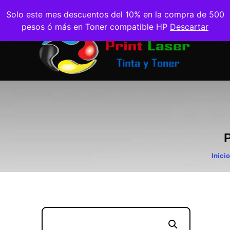
Solo este mes descuentos del 10% en la compra de 500
pesos ó más en Toner compatible HP
Descartar
Inicio