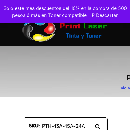
Solo este mes descuentos del 10% en la compra de 500
pesos ó más en Toner compatible HP
Descartar
Inicio