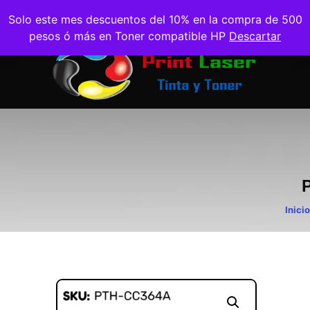
Solo este mes descuentos del 10% en la compra de 500
pesos ó más en Toner compatible HP
Descartar
Inicio