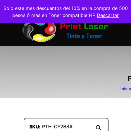
Solo este mes descuentos del 10% en la compra de 500
pesos ó más en Toner compatible HP
Descartar
Inicio