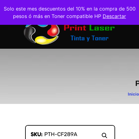
Solo este mes descuentos del 10% en la compra de 500
pesos ó más en Toner compatible HP
Descartar
Inicio