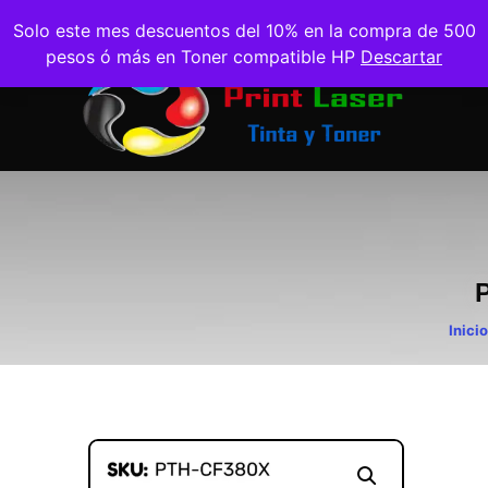
Solo este mes descuentos del 10% en la compra de 500
pesos ó más en Toner compatible HP
Descartar
Inicio