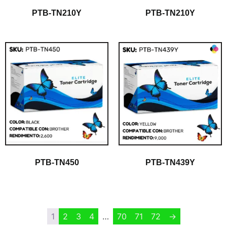
PTB-TN210Y
PTB-TN210Y
PTB-TN450
PTB-TN439Y
$
1.00
$
1.00
1
2
3
4
…
70
71
72
→