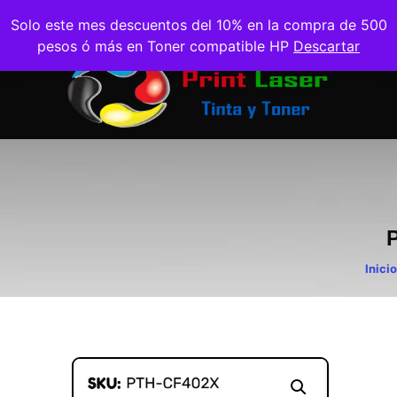
Solo este mes descuentos del 10% en la compra de 500
pesos ó más en Toner compatible HP
Descartar
Inicio