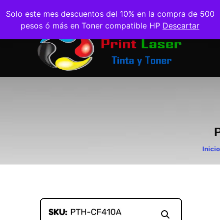
Solo este mes descuentos del 10% en la compra de 500
pesos ó más en Toner compatible HP
Descartar
Inicio