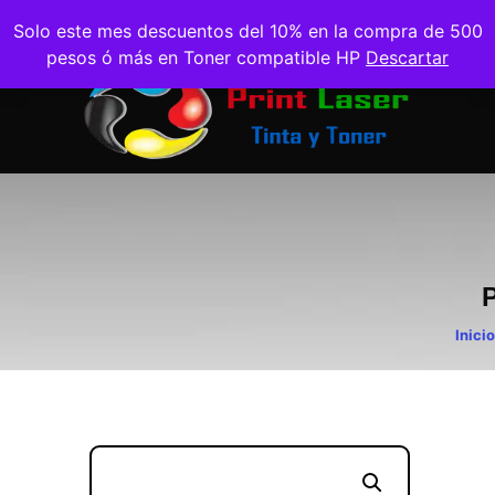
Solo este mes descuentos del 10% en la compra de 500
pesos ó más en Toner compatible HP
Descartar
Inicio