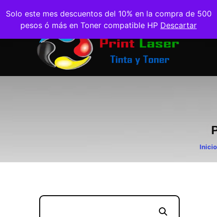
Solo este mes descuentos del 10% en la compra de 500
pesos ó más en Toner compatible HP
Descartar
Inicio