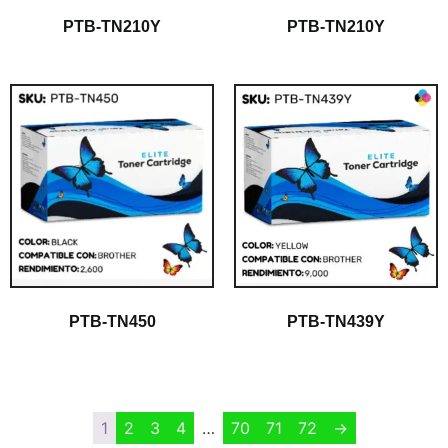
PTB-TN210Y
PTB-TN210Y
PTB-TN450
PTB-TN439Y
$
1.00
$
1.00
1
2
3
4
…
70
71
72
→