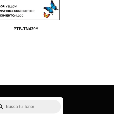
PTB-TN439Y
$
1.00