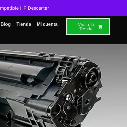
ompatible HP
Descartar
Blog
Tienda
Mi cuenta
Visita la
Tienda