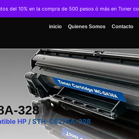
ntos del 10% en la compra de 500 pesos ó más en Toner c
inicio
Quienes Somos
Contacto
8A-328
tible HP
/ STH-CE278A-328