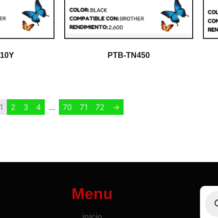
10Y
PTB-TN450
$
1.00
1
2
3
4
…
70
71
72
→
Menu
inicio