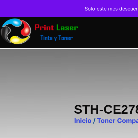
Solo este mes descue
STH-CE27
Inicio
/
Toner Compa