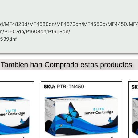
0d/MF4820d/MF4580dn/MF4570dn/MF4550d/MF4450/MF
dn/P1607dn/P1608dn/P1609dn/
1539dnf
, Tambien han Comprado estos productos