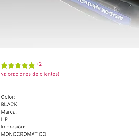
(
2
valoraciones de clientes)
Valorado
2
5.00
sobre
5 basado
en
Color:
puntuaciones
BLACK
de clientes
Marca:
HP
Impresión:
MONOCROMATICO