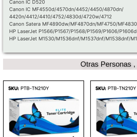
Canon IC D520
Canon IC MF4550d/4570dn/4452/4450/4870dn/
4420n/4412/4410/4752/4830d/4720w/4712
Canon Satera MF4890dw/MF4870dn/MF4750/MF483
HP LaserJet P1566/P1567/P1568/P1569/P1606/P1606
HP LaserJet M1530/M1536dnf/M1537dnf/M1538dnf/M
Otras Personas 