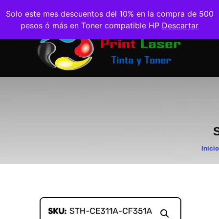
Solo este mes descuentos del 10% en la compra de 500
pesos ó más en Toner compatible HP
Descartar
Inicio