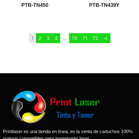
PTB-TN450
PTB-TN439Y
$
1.00
$
1.00
1
2
3
4
…
70
71
72
→
Printlaser es una tienda en línea, en la venta de cartuchos 100%
nuevos compatibles para impresoras laser.