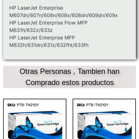
HP LaserJet Enterprise
M607dn/607n/608n/608x/608dn/609dn/609x
HP LaserJet Enterprise Flow MFP
M631h/632z/633z
HP LaserJet Enterprise MFP
M632h/631dn/631z/632fht/633fh
Otras Personas , Tambien han
Comprado estos productos