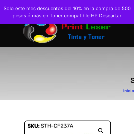
Solo este mes descuentos del 10% en la compra de 500
pesos ó más en Toner compatible HP
Descartar
Inicio