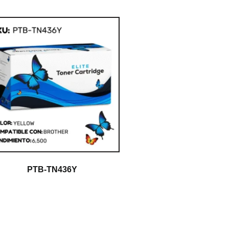
PTB-TN436Y
$
1.00