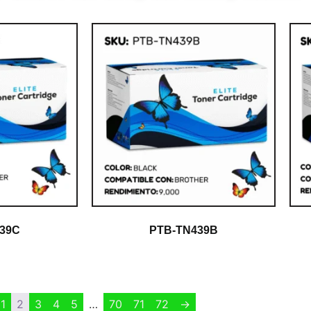
39C
PTB-TN439B
$
1.00
1
2
3
4
5
…
70
71
72
→