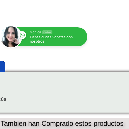
$
1.00
Monica
Online
Tienes dudas ?chatea con
nosotros
28a
, Tambien han Comprado estos productos