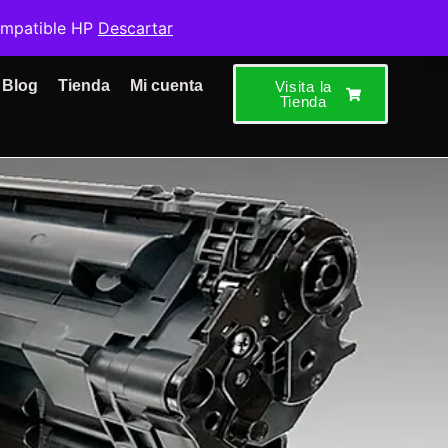
ompatible HP
Descartar
Blog
Tienda
Mi cuenta
Visita la
Tienda