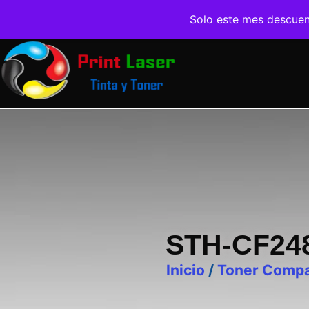
Solo este mes descue
STH-CF24
Inicio
/
Toner Compa