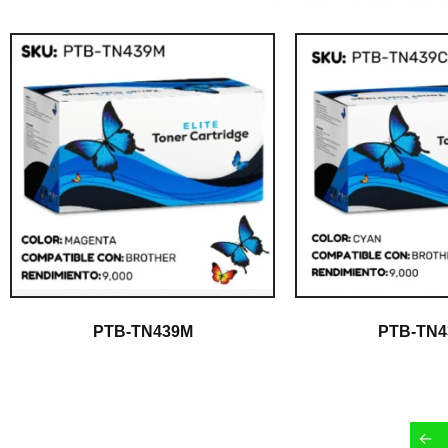
PTB-TN439M
PTB-TN4
$
1.00
$
1.00
←