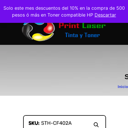
Solo este mes descuentos del 10% en la compra de 500
pesos ó más en Toner compatible HP
Descartar
Inicio