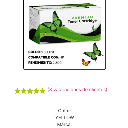
(
3
valoraciones de clientes)
Valorado
3
5.00
sobre
Color:
5 basado
en
YELLOW
puntuaciones
Marca: