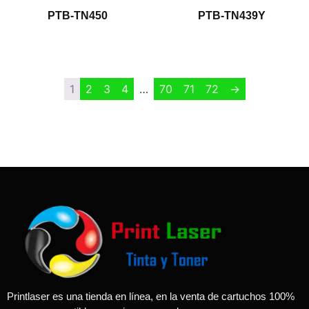
PTB-TN450
PTB-TN439Y
$
1.00
$
1.00
1
2
3
4
…
70
71
72
→
Printlaser es una tienda en línea, en la venta de cartuchos 100%