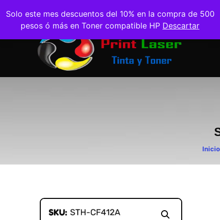
Solo este mes descuentos del 10% en la compra de 500
pesos ó más en Toner compatible HP
Descartar
Inicio