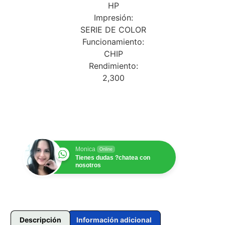
de clientes
HP
Impresión:
SERIE DE COLOR
Funcionamiento:
CHIP
Rendimiento:
2,300
$
1.00
Monica
Online
Tienes dudas ?chatea con
nosotros
Descripción
Información adicional