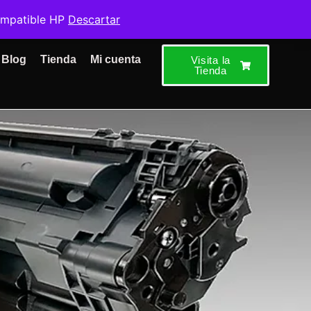
ompatible HP
Descartar
Blog
Tienda
Mi cuenta
Visita la
Tienda