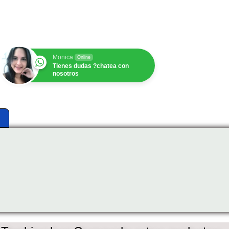
$
1.00
Monica
Online
Tienes dudas ?chatea con
nosotros