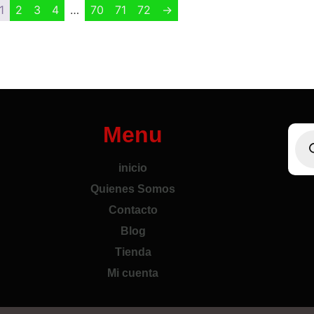
1
2
3
4
…
70
71
72
→
Menu
inicio
Quienes Somos
Contacto
Blog
Tienda
Mi cuenta