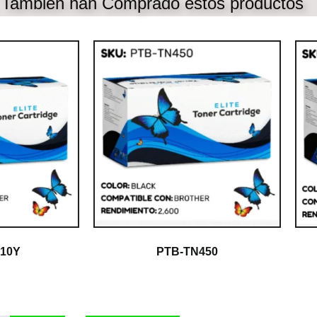
, Tambien han Comprado estos productos
10Y
PTB-TN450
$
1.00