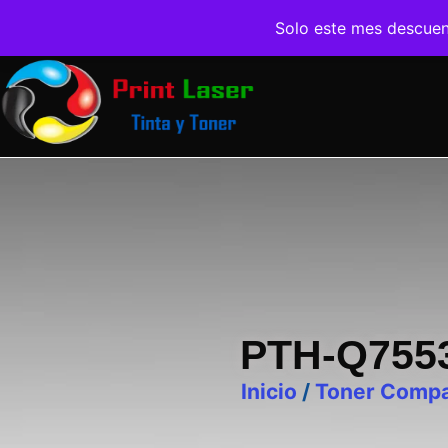
Solo este mes descue
PTH-Q755
Inicio
/
Toner Compa