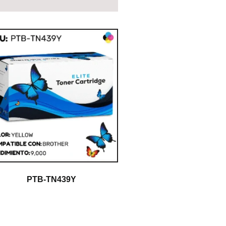
PTB-TN439Y
$
1.00